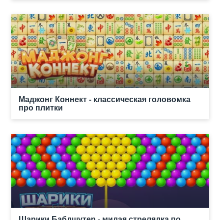
Маджонг Коннект - классическая головомка
про плитки
Шарики Баблшутер - милая стрелялка по